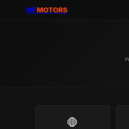
MF
MOTORS
P
🛑