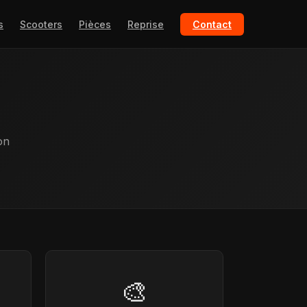
s
Scooters
Pièces
Reprise
Contact
on
🎨