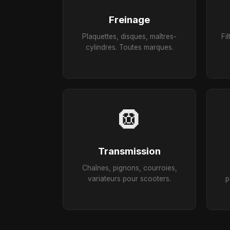
Freinage
Plaquettes, disques, maîtres-
Fi
cylindres. Toutes marques.
🛞
Transmission
Chaînes, pignons, courroies,
variateurs pour scooters.
p